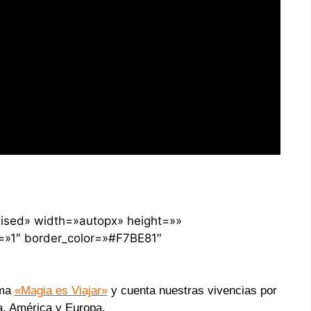
ised» width=»autopx» height=»»
h=»1″ border_color=»#F7BE81″
ama
«Magia es Viajar»
y cuenta nuestras vivencias por
a, América y Europa.