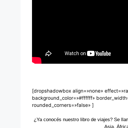
[dropshadowbox align=»none» effect=»ra
background_color=»#ffffff» border_widt
rounded_corners=»false» ]
¿Ya conocés nuestro libro de viajes? Se ll
Asia, Áfric