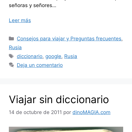
señoras y señores…
Leer más
Categorías
Consejos para viajar y Preguntas frecuentes
,
Rusia
Etiquetas
diccionario
,
google
,
Rusia
Deja un comentario
Viajar sin diccionario
14 de octubre de 2011
por
dinoMAGIA.com