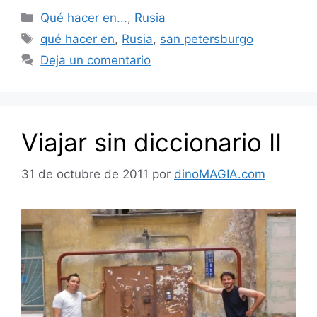
Categorías
Qué hacer en...
,
Rusia
Etiquetas
qué hacer en
,
Rusia
,
san petersburgo
Deja un comentario
Viajar sin diccionario II
31 de octubre de 2011
por
dinoMAGIA.com