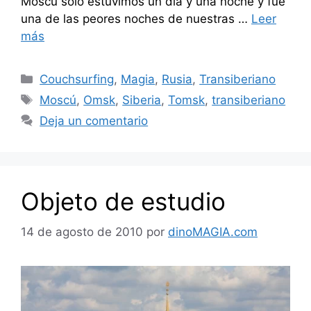
Moscú sólo estuvimos un día y una noche y fue
una de las peores noches de nuestras …
Leer
más
Categorías
Couchsurfing
,
Magia
,
Rusia
,
Transiberiano
Etiquetas
Moscú
,
Omsk
,
Siberia
,
Tomsk
,
transiberiano
Deja un comentario
Objeto de estudio
14 de agosto de 2010
por
dinoMAGIA.com