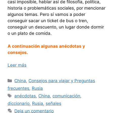
casi imposible, hablar así de filosofía, política,
historia o problemáticas sociales, por mencionar
algunos temas. Pero sí vamos a poder
conseguir sacar un ticket de bus o tren,
conseguir un descuento, un lugar donde dormir
o un plato de comida.
A continuación algunas anécdotas y
consejos.
Leer más
Categorías
China
,
Consejos para viajar y Preguntas
frecuentes
,
Rusia
Etiquetas
anécdotas
,
China
,
comunicación
,
diccionario
,
Rusia
,
señales
Deja un comentario