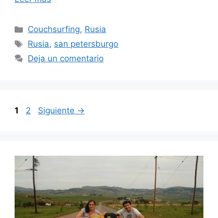
Categorías
Couchsurfing
,
Rusia
Etiquetas
Rusia
,
san petersburgo
Deja un comentario
Página
Página
1
2
Siguiente
→