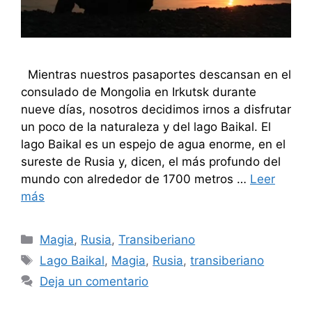
Mientras nuestros pasaportes descansan en el
consulado de Mongolia en Irkutsk durante
nueve días, nosotros decidimos irnos a disfrutar
un poco de la naturaleza y del lago Baikal. El
lago Baikal es un espejo de agua enorme, en el
sureste de Rusia y, dicen, el más profundo del
mundo con alrededor de 1700 metros …
Leer
más
Categorías
Magia
,
Rusia
,
Transiberiano
Etiquetas
Lago Baikal
,
Magia
,
Rusia
,
transiberiano
Deja un comentario