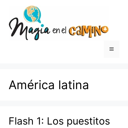
Saltar
al
contenido
Menú
América latina
Flash 1: Los puestitos