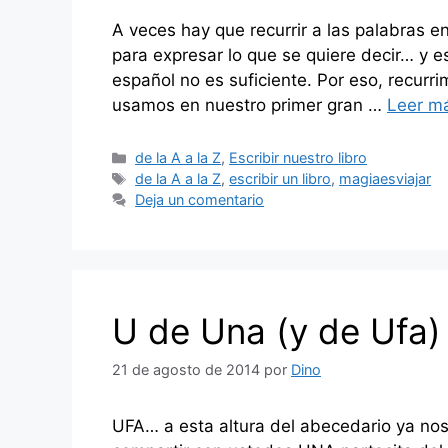
A veces hay que recurrir a las palabras e
para expresar lo que se quiere decir… y e
español no es suficiente. Por eso, recurr
usamos en nuestro primer gran …
Leer m
Categorías
de la A a la Z
,
Escribir nuestro libro
Etiquetas
de la A a la Z
,
escribir un libro
,
magiaesviajar
Deja un comentario
U de Una (y de Ufa)
21 de agosto de 2014
por
Dino
UFA… a esta altura del abecedario ya no