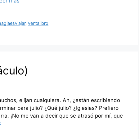
eer más
agiaesviajar
,
ventalibro
áculo)
muchos, elijan cualquiera. Ah, ¿están escribiendo
minar para julio? ¿Qué julio? ¿Iglesias? Prefiero
ra. ¡No me van a decir que se atrasó por mí, que
s