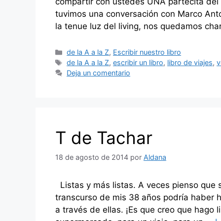
compartir con ustedes UNA partecita del
tuvimos una conversación con Marco Anto
la tenue luz del living, nos quedamos ch
Categorías
de la A a la Z
,
Escribir nuestro libro
Etiquetas
de la A a la Z
,
escribir un libro
,
libro de viajes
,
v
Deja un comentario
T de Tachar
18 de agosto de 2014
por
Aldana
Listas y más listas. A veces pienso que s
transcurso de mis 38 años podría haber h
a través de ellas. ¡Es que creo que hago 