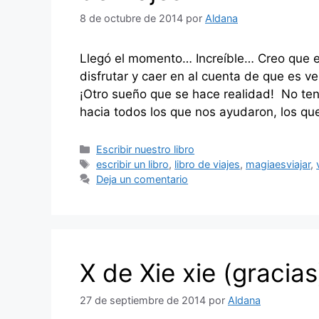
8 de octubre de 2014
por
Aldana
Llegó el momento… Increíble… Creo que e
disfrutar y caer en al cuenta de que es v
¡Otro sueño que se hace realidad! No t
hacia todos los que nos ayudaron, los qu
Categorías
Escribir nuestro libro
Etiquetas
escribir un libro
,
libro de viajes
,
magiaesviajar
,
Deja un comentario
X de Xie xie (gracias
27 de septiembre de 2014
por
Aldana