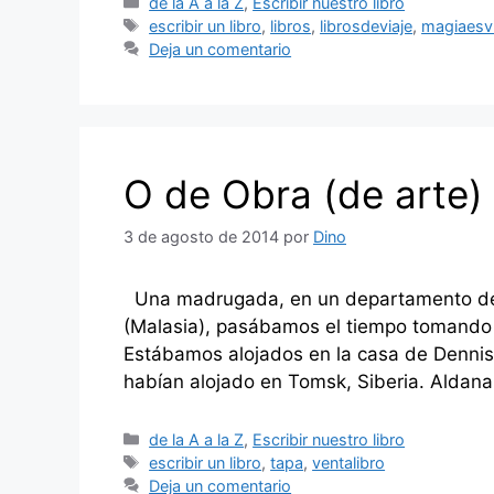
Categorías
de la A a la Z
,
Escribir nuestro libro
Etiquetas
escribir un libro
,
libros
,
librosdeviaje
,
magiaesvi
Deja un comentario
O de Obra (de arte)
3 de agosto de 2014
por
Dino
Una madrugada, en un departamento de u
(Malasia), pasábamos el tiempo tomando 
Estábamos alojados en la casa de Dennis
habían alojado en Tomsk, Siberia. Aldan
Categorías
de la A a la Z
,
Escribir nuestro libro
Etiquetas
escribir un libro
,
tapa
,
ventalibro
Deja un comentario