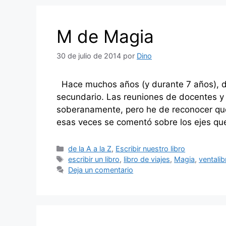
M de Magia
30 de julio de 2014
por
Dino
Hace muchos años (y durante 7 años), di
secundario. Las reuniones de docentes y 
soberanamente, pero he de reconocer que
esas veces se comentó sobre los ejes que
Categorías
de la A a la Z
,
Escribir nuestro libro
Etiquetas
escribir un libro
,
libro de viajes
,
Magia
,
ventalib
Deja un comentario