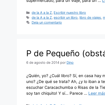
supermercado, para un viaje, para un …
L
Categorías
de la A a la Z
,
Escribir nuestro libro
Etiquetas
de la A a la Z
,
escribir un libro
,
libro de viajes
,
m
Deja un comentario
P de Pequeño (obst
6 de agosto de 2014
por
Dino
¿Quién, yo? ¿Cuál libro? Sí, en casa hay 
uno? ¿De qué se trata? Ah, ¿y lo iban a ter
escuchar Caracachumba o Risas de la Tier
soy tan chiquito! Y sí… Parece …
Leer má