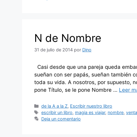
N de Nombre
31 de julio de 2014
por
Dino
Casi desde que una pareja queda embara
sueñan con ser papás, sueñan también co
toda su vida. A nosotros, por supuesto, n
pone Título, se le pone Nombre …
Leer m
Categorías
de la A a la Z
,
Escribir nuestro libro
Etiquetas
escribir un libro
,
magia es viajar
,
nombre
,
venta
Deja un comentario