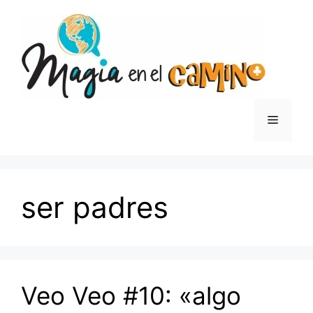
Saltar
al
contenido
Menú
ser padres
Veo Veo #10: «algo