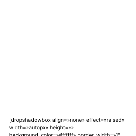
[dropshadowbox align=»none» effect=»raised»
width=»autopx» height=»»
background_color=»#ffffff» border_width=»1″