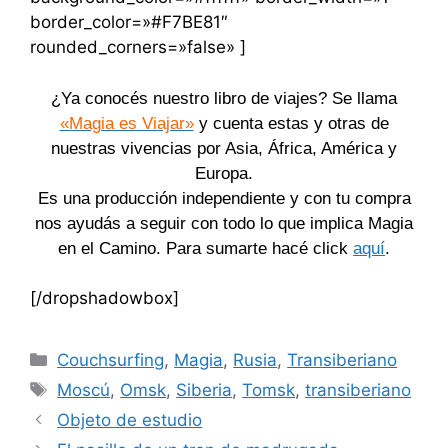
border_color=»#F7BE81″
rounded_corners=»false» ]
¿Ya conocés nuestro libro de viajes? Se llama
«Magia es Viajar»
y cuenta estas y otras de
nuestras vivencias por Asia, África, América y
Europa.
Es una producción independiente y con tu compra
nos ayudás a seguir con todo lo que implica Magia
en el Camino. Para sumarte hacé click
aquí
.
[/dropshadowbox]
Categorías
Couchsurfing
,
Magia
,
Rusia
,
Transiberiano
Etiquetas
Moscú
,
Omsk
,
Siberia
,
Tomsk
,
transiberiano
Objeto de estudio