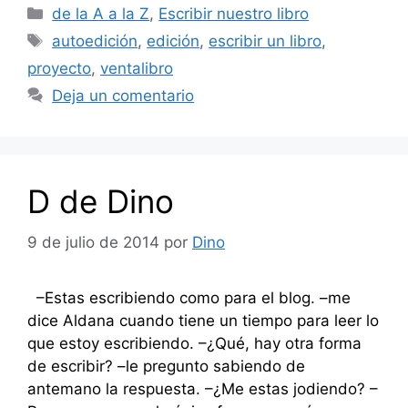
Categorías
de la A a la Z
,
Escribir nuestro libro
Etiquetas
autoedición
,
edición
,
escribir un libro
,
proyecto
,
ventalibro
Deja un comentario
D de Dino
9 de julio de 2014
por
Dino
–Estas escribiendo como para el blog. –me
dice Aldana cuando tiene un tiempo para leer lo
que estoy escribiendo. –¿Qué, hay otra forma
de escribir? –le pregunto sabiendo de
antemano la respuesta. –¿Me estas jodiendo? –