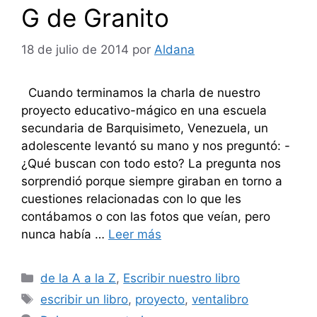
G de Granito
18 de julio de 2014
por
Aldana
Cuando terminamos la charla de nuestro
proyecto educativo-mágico en una escuela
secundaria de Barquisimeto, Venezuela, un
adolescente levantó su mano y nos preguntó: -
¿Qué buscan con todo esto? La pregunta nos
sorprendió porque siempre giraban en torno a
cuestiones relacionadas con lo que les
contábamos o con las fotos que veían, pero
nunca había …
Leer más
Categorías
de la A a la Z
,
Escribir nuestro libro
Etiquetas
escribir un libro
,
proyecto
,
ventalibro