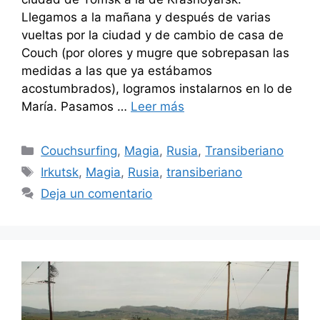
Llegamos a la mañana y después de varias
vueltas por la ciudad y de cambio de casa de
Couch (por olores y mugre que sobrepasan las
medidas a las que ya estábamos
acostumbrados), logramos instalarnos en lo de
María. Pasamos …
Leer más
Categorías
Couchsurfing
,
Magia
,
Rusia
,
Transiberiano
Etiquetas
Irkutsk
,
Magia
,
Rusia
,
transiberiano
Deja un comentario