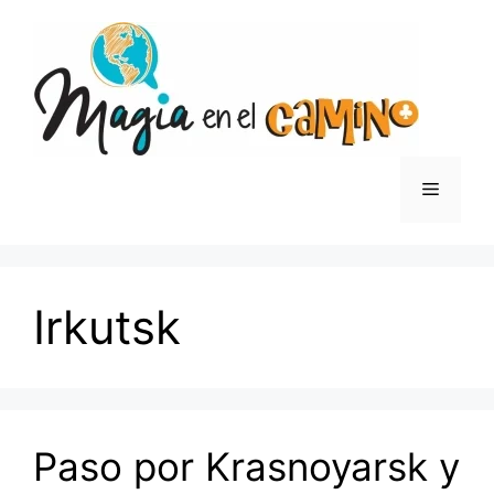
Saltar
al
contenido
Menú
Irkutsk
Paso por Krasnoyarsk y